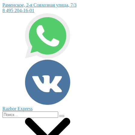
Раменское, 2-я Совхозная улица, 7/3
8 495 204-16-01
Razbor Express