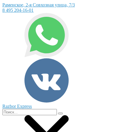
Раменское, 2-я Совхозная улица, 7/3
8 495 204-16-01
Razbor Express