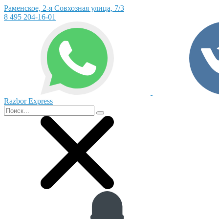
Раменское, 2-я Совхозная улица, 7/3
8 495 204-16-01
Razbor Express