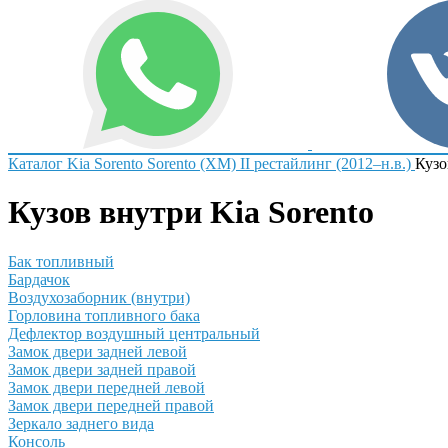
Каталог
Kia
Sorento
Sorento (XM) II рестайлинг (2012–н.в.)
Кузо
Кузов внутри Kia Sorento
Бак топливный
Бардачок
Воздухозаборник (внутри)
Горловина топливного бака
Дефлектор воздушный центральный
Замок двери задней левой
Замок двери задней правой
Замок двери передней левой
Замок двери передней правой
Зеркало заднего вида
Консоль