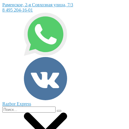
Раменское, 2-я Совхозная улица, 7/3
8 495 204-16-01
Razbor Express