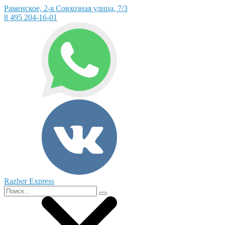
Раменское, 2-я Совхозная улица, 7/3
8 495 204-16-01
Razbor Express