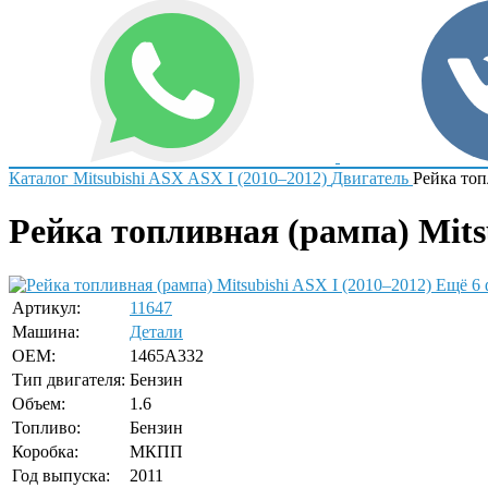
Каталог
Mitsubishi
ASX
ASX I (2010–2012)
Двигатель
Рейка топ
Рейка топливная (рампа) Mitsu
Ещё 6 
Артикул:
11647
Машина:
Детали
OEM:
1465A332
Тип двигателя:
Бензин
Объем:
1.6
Топливо:
Бензин
Коробка:
МКПП
Год выпуска:
2011