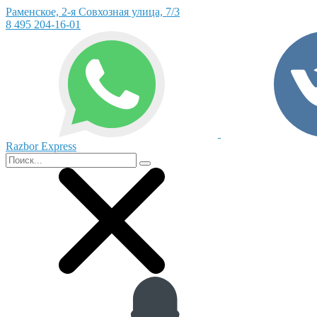
Раменское, 2-я Совхозная улица, 7/3
8 495 204-16-01
Razbor Express