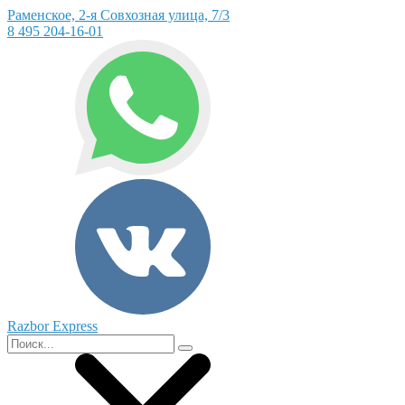
Раменское, 2-я Совхозная улица, 7/3
8 495 204-16-01
Razbor Express