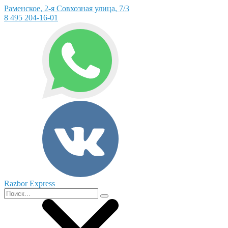
Раменское, 2-я Совхозная улица, 7/3
8 495 204-16-01
Razbor Express