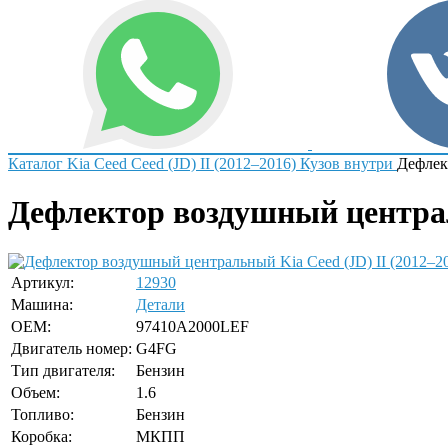
Каталог
Kia
Ceed
Ceed (JD) II (2012–2016)
Кузов внутри
Дефлек
Дефлектор воздушный централь
Артикул:
12930
Машина:
Детали
OEM:
97410A2000LEF
Двигатель номер:
G4FG
Тип двигателя:
Бензин
Объем:
1.6
Топливо:
Бензин
Коробка:
МКПП