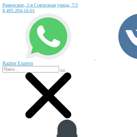
Раменское, 2-я Совхозная улица, 7/3
8 495 204-16-01
Razbor Express