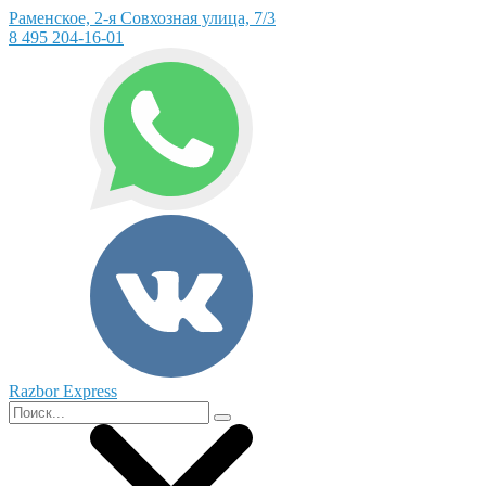
Раменское, 2-я Совхозная улица, 7/3
8 495 204-16-01
Razbor Express