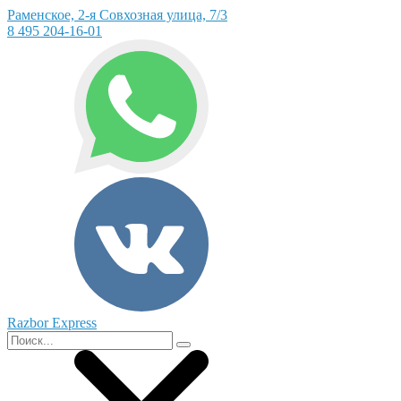
Раменское, 2-я Совхозная улица, 7/3
8 495 204-16-01
Razbor Express