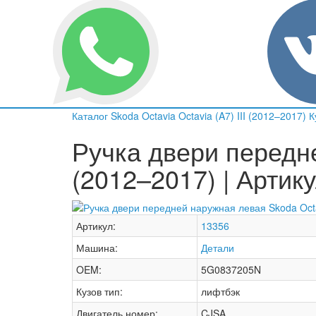
Каталог
Skoda
Octavia
Octavia (A7) III (2012–2017)
К
Ручка двери передне
(2012–2017) | Артик
Артикул:
13356
Машина:
Детали
OEM:
5G0837205N
Кузов тип:
лифтбэк
Двигатель номер:
CJSA