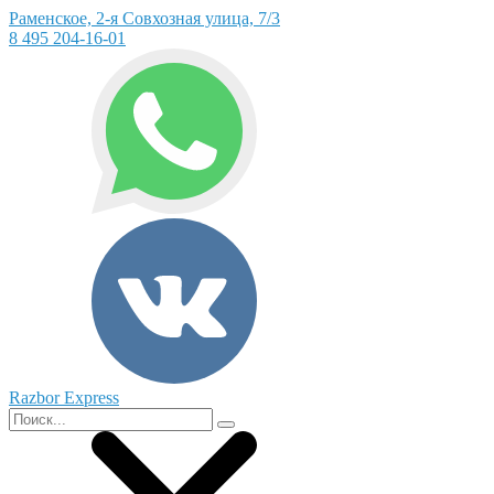
Раменское, 2-я Совхозная улица, 7/3
8 495 204-16-01
Razbor Express