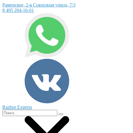
Раменское, 2-я Совхозная улица, 7/3
8 495 204-16-01
Razbor Express