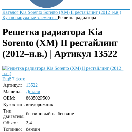
Каталог
Kia
Sorento
Sorento (XM) II рестайлинг (2012–н.в.)
Кузов наружные элементы
Решетка радиатора
Решетка радиатора Kia
Sorento (XM) II рестайлинг
(2012–н.в.) | Артикул 13522
Ещё 7 фото
Артикул:
13522
Машина:
Детали
OEM:
863502P500
Кузов тип:
внедорожник
Тип
бензиновый на бензине
двигателя:
Объем:
2,4
Топливо:
бензин