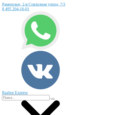
Раменское, 2-я Совхозная улица, 7/3
8 495 204-16-01
Razbor Express