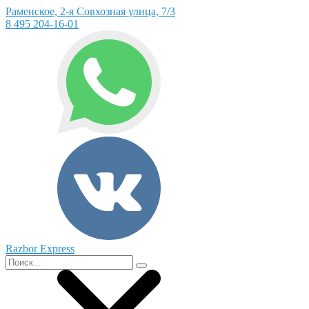
Раменское, 2-я Совхозная улица, 7/3
8 495 204-16-01
Razbor Express