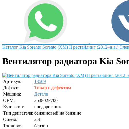
Каталог
Kia
Sorento
Sorento (XM) II рестайлинг (2012–н.в.)
Элек
Вентилятор радиатора Kia Sore
Артикул:
13569
Дефект:
Товар с дефектом
Машина:
Детали
OEM:
253802P700
Кузов тип:
внедорожник
Тип двигателя:
бензиновый на бензине
Объем:
2,4
Топливо:
бензин