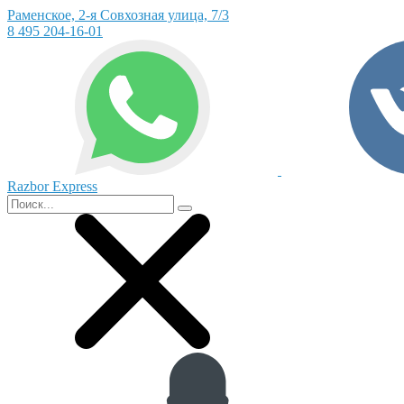
Раменское, 2-я Совхозная улица, 7/3
8 495 204-16-01
Razbor Express