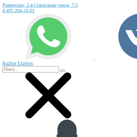
Раменское, 2-я Совхозная улица, 7/3
8 495 204-16-01
Razbor Express