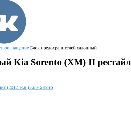
трооснащение
Блок предохранителей салонный
й Kia Sorento (XM) II рестайли
Ещё 6 фото