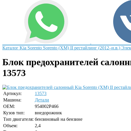
Каталог
Kia
Sorento
Sorento (XM) II рестайлинг (2012–н.в.)
Элек
Блок предохранителей салонны
13573
Артикул:
13573
Машина:
Детали
OEM:
954002P466
Кузов тип:
внедорожник
Тип двигателя:
бензиновый на бензине
Объем:
2,4