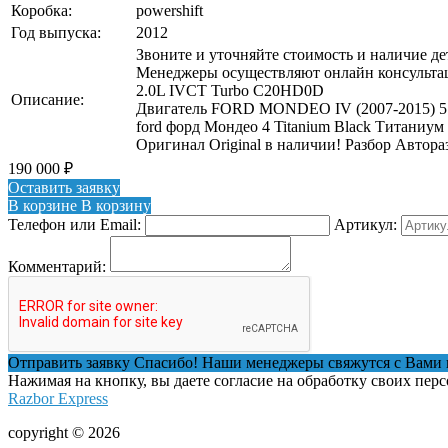
Коробка:
powershift
Год выпуска:
2012
Звоните и уточняйте стоимость и наличие де
Менеджеры осуществляют онлайн консультац
2.0L IVCT Turbo C20HD0D
Описание:
Двигатель FORD MONDEO IV (2007-2015) 5147
ford форд Мондео 4 Titanium Black Титаниум
Оригинал Original в наличии! Разбор Автор
190 000
₽
Оставить заявку
В корзине
В корзину
Телефон или Email:
Артикул:
Комментарий:
Отправить заявку
Спасибо! Наши менеджеры свяжутся с Вами 
Нажимая на кнопку, вы даете согласие на обработку своих пер
Razbor Express
copyright © 2026