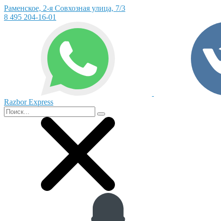
Раменское, 2-я Совхозная улица, 7/3
8 495 204-16-01
Razbor Express