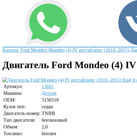
Каталог
Ford
Mondeo
Mondeo (4) IV рестайлинг (2010–2015)
Дв
Двигатель Ford Mondeo (4) IV
Ещё 8 
Артикул:
13601
Машина:
Детали
OEM:
5156518
Кузов тип:
седан
Двигатель номер:
TNBB
Тип двигателя:
бензиновый
Объем:
2,0
Топливо:
бензин