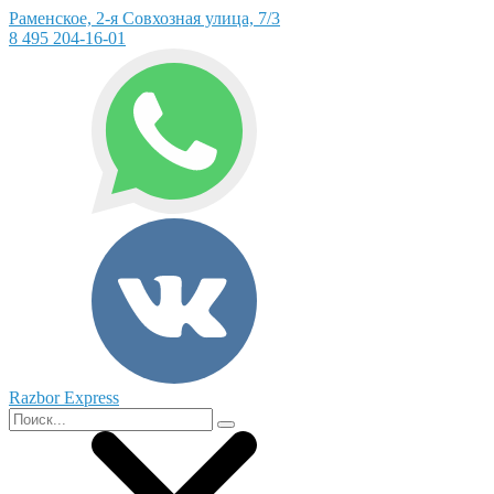
Раменское, 2-я Совхозная улица, 7/3
8 495 204-16-01
Razbor Express