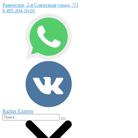
Раменское, 2-я Совхозная улица, 7/3
8 495 204-16-01
Razbor Express