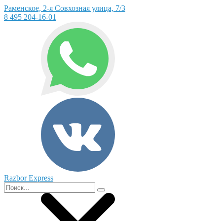
Раменское, 2-я Совхозная улица, 7/3
8 495 204-16-01
Razbor Express