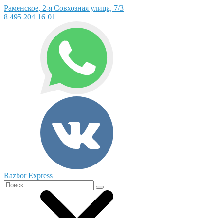
Раменское, 2-я Совхозная улица, 7/3
8 495 204-16-01
Razbor Express