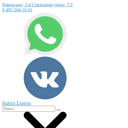
Раменское, 2-я Совхозная улица, 7/3
8 495 204-16-01
Razbor Express