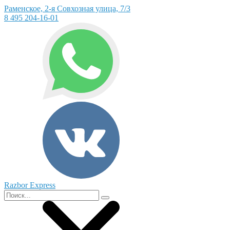
Раменское, 2-я Совхозная улица, 7/3
8 495 204-16-01
Razbor Express