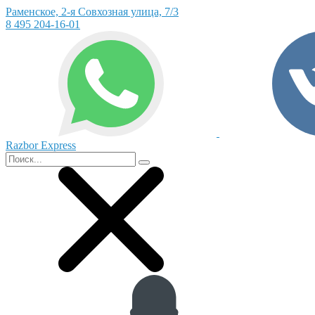
Раменское, 2-я Совхозная улица, 7/3
8 495 204-16-01
Razbor Express