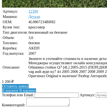
Артикул:
12399
Машина:
Детали
OEM:
4L0867234BH82
Кузов тип:
кроссовер
Тип двигателя:
бензиновый на бензине
Объем:
3,6
Топливо:
бензин
Коробка:
АКПП
Год выпуска:
2007
Звоните и уточняйте стоимость и наличие детал
Менеджеры осуществляют онлайн консультации
Описание:
Обшивка стойки Q7 [4L] 2005-2015 (ПЕРЕД
vag audi ауди ку7 4л 2005 2006 2007 2008 2009 
Оригинал Original в наличии! Разбор Авторазб
1 200
₽
Оставить заявку
В корзине
В корзину
Телефон или Email:
Артикул:
Комментарий: