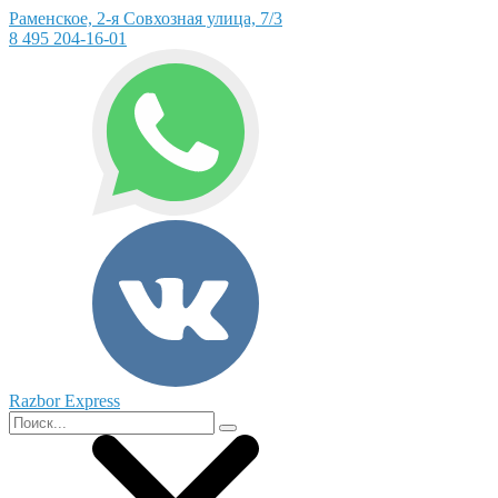
Раменское, 2-я Совхозная улица, 7/3
8 495 204-16-01
Razbor Express