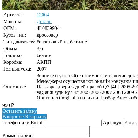
Артикул:
12664
Машина:
Детали
OEM:
4L0839904
Кузов тип:
кроссовер
Тип двигателя:
бензиновый на бензине
Объем:
3,6
Топливо:
бензин
Коробка:
АКПП
Год выпуска:
2007
Звоните и уточняйте стоимость и наличие детал
Менеджеры осуществляют онлайн консультации
Описание:
Накладка двери задней правой Q7 [4L] 200
vag audi ауди ку7 4л 2005 2006 2007 2008 2009 
Оригинал Original в наличии! Разбор Авторазб
950
₽
Оставить заявку
В корзине
В корзину
Телефон или Email:
Артикул:
Комментарий: