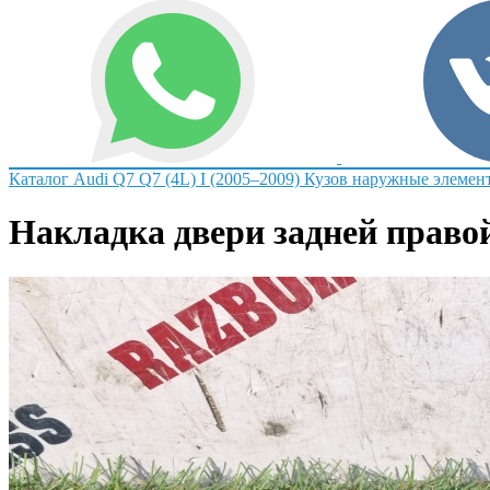
Каталог
Audi
Q7
Q7 (4L) I (2005–2009)
Кузов наружные элемен
Накладка двери задней правой 