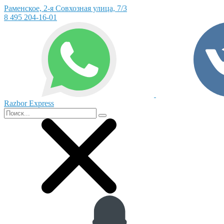
Раменское, 2-я Совхозная улица, 7/3
8 495 204-16-01
Razbor Express